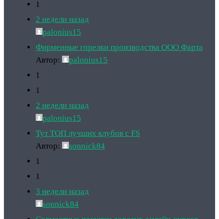
1
2 недели назад
palonius15
Фирменные горелки производства ООО Фарта
Автор:
palonius15
1
1
2 недели назад
palonius15
Тут ТОП лучших клубов с FS
Автор:
sonnick84
1
1
3 недели назад
sonnick84