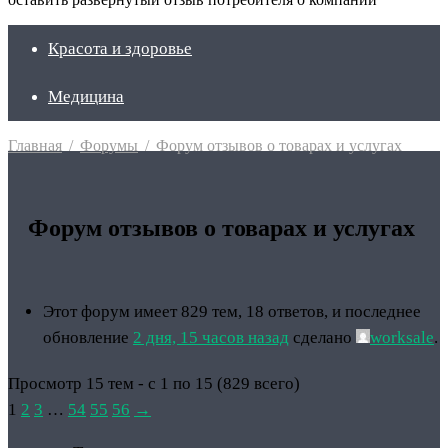
Красота и здоровье
Медицина
Главная
/
Форумы
/
Форум отзывов о товарах и услугах
Форум отзывов о товарах и услугах
Этот форум имеет 829 тем, 18 ответов, и последнее
обновление
2 дня, 15 часов назад
сделано
worksale
.
Просмотр 15 тем - с 1 по 15 (829 всего)
1
2
3
…
54
55
56
→