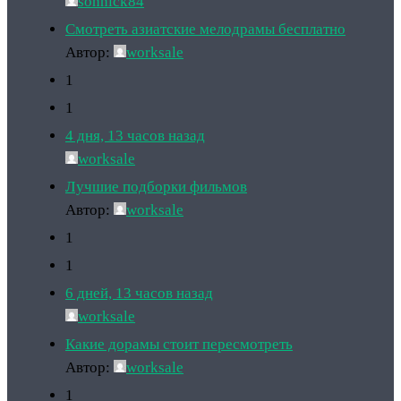
sonnick84
Смотреть азиатские мелодрамы бесплатно
Автор:
worksale
1
1
4 дня, 13 часов назад
worksale
Лучшие подборки фильмов
Автор:
worksale
1
1
6 дней, 13 часов назад
worksale
Какие дорамы стоит пересмотреть
Автор:
worksale
1