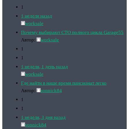
1
1 неделя назад
worksale
Почему выбирают СТО полного цикла Garage55
Автор:
worksale
1
1
1 неделя, 1 день назад
worksale
Где найти в наше время пансионат легко
Автор:
sonnick84
1
1
1 неделя, 3 дня назад
sonnick84