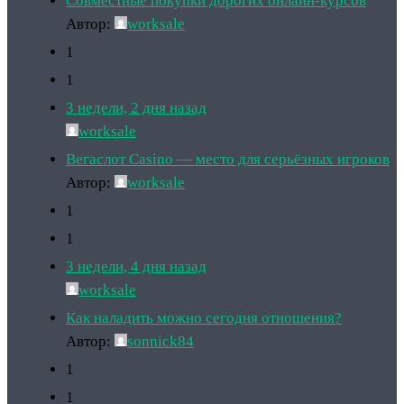
Совместные покупки дорогих онлайн-курсов
Автор:
worksale
1
1
3 недели, 2 дня назад
worksale
Вегаслот Casino — место для серьёзных игроков
Автор:
worksale
1
1
3 недели, 4 дня назад
worksale
Как наладить можно сегодня отношения?
Автор:
sonnick84
1
1