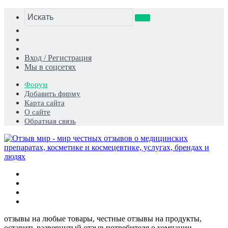
Искать
Switch
skin
Sidebar
Случайная
статья
Вход / Регистрация
Мы в соцсетях
Форум
Добавить фирму
Карта сайта
О сайте
Обратная связь
Меню
Искать
Switch
skin
Войти
отзывы на любые товары, честные отзывы на продукты,
оставить развернутый отзыв потребителя о компании