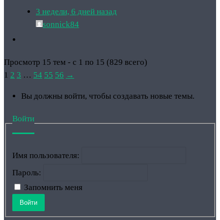
3 недели, 6 дней назад
sonnick84
Просмотр 15 тем - с 1 по 15 (829 всего)
1
2
3
…
54
55
56
→
Вы должны войти, чтобы создавать новые темы.
Войти
Имя пользователя:
Пароль:
Запомнить меня
Войти