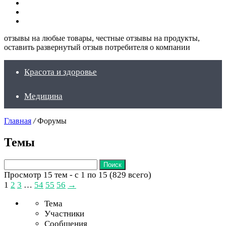
Искать
Switch
skin
Войти
отзывы на любые товары, честные отзывы на продукты,
оставить развернутый отзыв потребителя о компании
Красота и здоровье
Медицина
Главная
/
Форумы
Темы
Поиск:
Просмотр 15 тем - с 1 по 15 (829 всего)
1
2
3
…
54
55
56
→
Тема
Участники
Сообщения