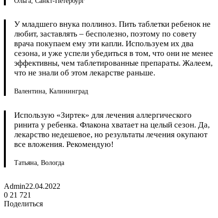
Ольга, Санкт-Петербург
У младшего внука поллиноз. Пить таблетки ребенок не
любит, заставлять – бесполезно, поэтому по совету
врача покупаем ему эти капли. Используем их два
сезона, и уже успели убедиться в том, что они не менее
эффективны, чем таблетированные препараты. Жалеем,
что не знали об этом лекарстве раньше.
Валентина, Калининград
Использую «Зиртек» для лечения аллергического
ринита у ребенка. Флакона хватает на целый сезон. Да,
лекарство недешевое, но результаты лечения окупают
все вложения. Рекомендую!
Татьяна, Вологда
Admin
22.04.2022
0
21 721
Поделиться
Вконтакте
Одноклассники
WhatsApp
Telegram
Печатать