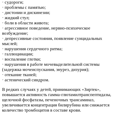
· судороги;
· проблемы с памятью;
· дистонии и дискинезии;
· жидкий стул;
· боли в области живота;
· агрессивное поведение, нервно-психическое
возбуждение;
· депрессивные состояния, появление суицидальных
мыслей;
· нарушения сердечного ритма;
· галлюцинации;
· воспаление глотки;
· нарушения в работе мочевыделительной системы
(задержка мочеиспускания, энурез, дизурия);
· отекание тканей;
· астенический синдром.
В редких случаях у детей, принимающих «Зиртек»,
повышается активность гамма-глютамилтранспептидазы,
щелочной фосфатазы, печеночных трансаминаз,
увеличивается концентрация билирубина или снижается
количество тромбоцитов в составе крови.