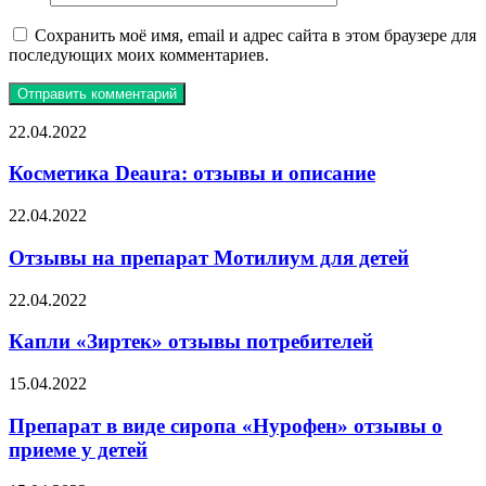
Сохранить моё имя, email и адрес сайта в этом браузере для
последующих моих комментариев.
Косметика
22.04.2022
Deaura:
отзывы
Косметика Deaura: отзывы и описание
и
описание
Отзывы
22.04.2022
на
препарат
Отзывы на препарат Мотилиум для детей
Мотилиум
для
Капли
22.04.2022
детей
«Зиртек»
отзывы
Капли «Зиртек» отзывы потребителей
потребителей
Препарат
15.04.2022
в
виде
Препарат в виде сиропа «Нурофен» отзывы о
сиропа
приеме у детей
«Нурофен»
отзывы