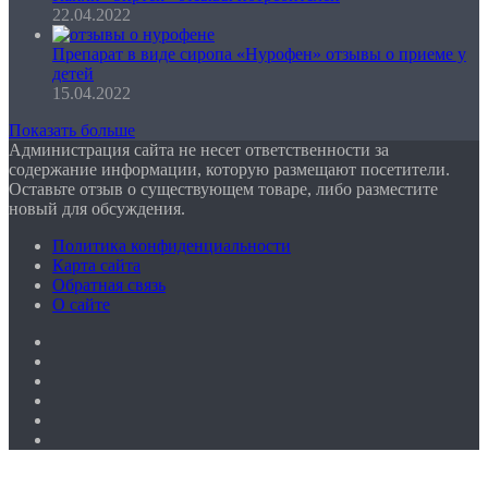
22.04.2022
Препарат в виде сиропа «Нурофен» отзывы о приеме у
детей
15.04.2022
Показать больше
Администрация сайта не несет ответственности за
содержание информации, которую размещают посетители.
Оставьте отзыв о существующем товаре, либо разместите
новый для обсуждения.
Политика конфиденциальности
Карта сайта
Обратная связь
О сайте
Facebook
Twitter
YouTube
vk.com
Одноклассники
Telegram
WhatsApp
Telegram
Кнопка