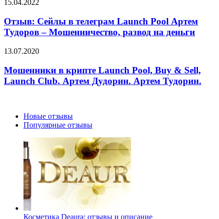
Отзыв:
15.04.2022
о
Сейлы
приеме
в
Отзыв: Сейлы в телеграм Launch Pool Артем
у
телеграм
Тудоров – Мошенничество, развод на деньги
детей
Launch
Pool
Мошенники
13.07.2020
Артем
в
Тудоров
крипте
Мошенники в крипте Launch Pool, Buy & Sell,
–
Launch
Launch Club. Артем Дудорин. Артем Тудорин.
Мошенничество,
Pool,
развод
Buy
на
&
деньги
Sell,
Новые отзывы
Launch
Популярные отзывы
Club.
Артем
Дудорин.
Артем
Тудорин.
Косметика Deaura: отзывы и описание