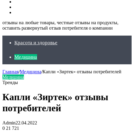
Искать
Switch
skin
Войти
отзывы на любые товары, честные отзывы на продукты,
оставить развернутый отзыв потребителя о компании
Красота и здоровье
Медицина
Главная
/
Медицина
/
Капли «Зиртек» отзывы потребителей
Медицина
Тренды
Капли «Зиртек» отзывы
потребителей
Admin
22.04.2022
0
21 721