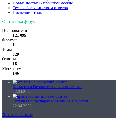
Новые посты: В прошлом месяце
Темы с большинством ответов
Последние темы
Статистика форума
Пользователи
121 099
Форумы
1
Темы
829
Ответы
18
Метки тем
146
Косметика Deaura: отзывы и описание
22.04.2022
Отзывы на препарат Мотилиум для детей
22.04.2022
Показать больше