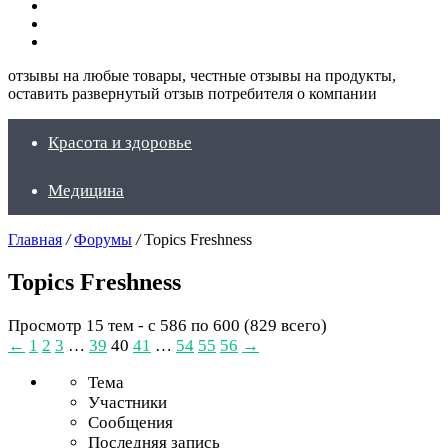
Искать
Switch
skin
Войти
отзывы на любые товары, честные отзывы на продукты,
оставить развернутый отзыв потребителя о компании
Красота и здоровье
Медицина
Главная
/
Форумы
/
Topics Freshness
Topics Freshness
Просмотр 15 тем - с 586 по 600 (829 всего)
←
1
2
3
…
39
40
41
…
54
55
56
→
Тема
Участники
Сообщения
Последняя запись