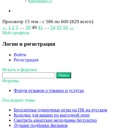
palonius15
Просмотр 15 тем - с 586 по 600 (829 всего)
←
1
2
3
…
39
40
41
…
54
55
56
→
Мой профиль
Логин и регистрация
Войти
Регистрация
Искать в форумах
Поиск:
Форумы
Форум отзывов о товарах и услугах
Последние темы
Бесплатные одиночные игры на ПК на русском
Колодки для машин по выгодной цене
Смотреть азиатские мелодрамы бесплатно
Лучшие подборки фильмов