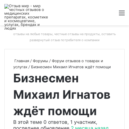
Войти
Switch
Искат
М
skin
отзывы на любые товары, честные отзывы на продукты, оставить
развернутый отзыв потребителя о компании
Главная
/
Форумы
/
Форум отзывов о товарах и
услугах
/
Бизнесмен Михаил Игнатов ждёт помощи
Бизнесмен
Михаил Игнатов
ждёт помощи
В этой теме 0 ответов, 1 участник,
последнее обновление
2 месяца назад