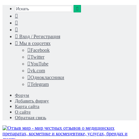
Искать
Switch
skin
Sidebar
Случайная
статья
Вход / Регистрация
Мы в соцсетях
Facebook
Twitter
YouTube
vk.com
Одноклассники
Telegram
Форум
Добавить фирму
Карта сайта
О сайте
Обратная связь