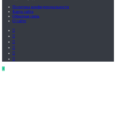
Политика конфиденциальности
Карта сайта
Обратная связь
О сайте
Facebook
Twitter
YouTube
vk.com
Одноклассники
Telegram
Кнопка
«Наверх»