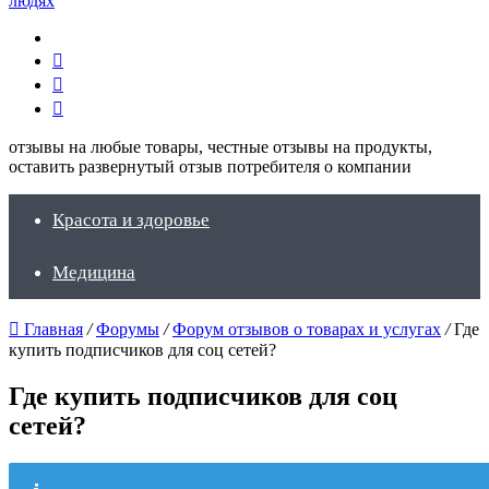
Меню
Искать
Switch
skin
Войти
отзывы на любые товары, честные отзывы на продукты,
оставить развернутый отзыв потребителя о компании
Красота и здоровье
Медицина
Главная
/
Форумы
/
Форум отзывов о товарах и услугах
/
Где
купить подписчиков для соц сетей?
Где купить подписчиков для соц
сетей?