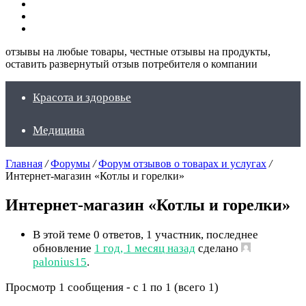
Искать
Switch
skin
Войти
отзывы на любые товары, честные отзывы на продукты,
оставить развернутый отзыв потребителя о компании
Красота и здоровье
Медицина
Главная
/
Форумы
/
Форум отзывов о товарах и услугах
/
Интернет-магазин «Котлы и горелки»
Интернет-магазин «Котлы и горелки»
В этой теме 0 ответов, 1 участник, последнее
обновление
1 год, 1 месяц назад
сделано
palonius15
.
Просмотр 1 сообщения - с 1 по 1 (всего 1)