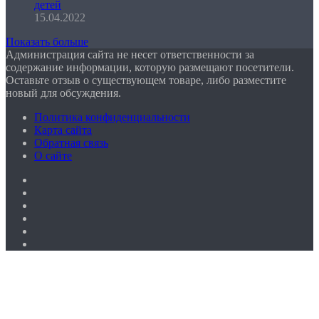
детей
15.04.2022
Показать больше
Администрация сайта не несет ответственности за
содержание информации, которую размещают посетители.
Оставьте отзыв о существующем товаре, либо разместите
новый для обсуждения.
Политика конфиденциальности
Карта сайта
Обратная связь
О сайте
Facebook
Twitter
YouTube
vk.com
Одноклассники
Telegram
Кнопка
«Наверх»