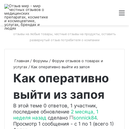
Войти
Switch
Искат
М
skin
отзывы на любые товары, честные отзывы на продукты, оставить
развернутый отзыв потребителя о компании
Главная
/
Форумы
/
Форум отзывов о товарах и
услугах
/
Как оперативно выйти из запоя
Как оперативно
выйти из запоя
В этой теме 0 ответов, 1 участник,
последнее обновление
2 месяца, 1
неделя назад
сделано
sonnick84
.
Просмотр 1 сообщения - с 1 по 1 (всего 1)