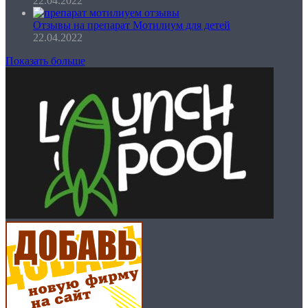
22.04.2022
Отзывы на препарат Мотилиум для детей
22.04.2022
Показать больше