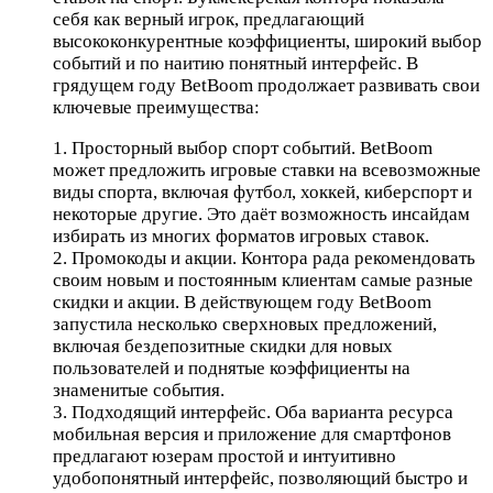
себя как верный игрок, предлагающий
высококонкурентные коэффициенты, широкий выбор
событий и по наитию понятный интерфейс. В
грядущем году BetBoom продолжает развивать свои
ключевые преимущества:
1. Просторный выбор спорт событий. BetBoom
может предложить игровые ставки на всевозможные
виды спорта, включая футбол, хоккей, киберспорт и
некоторые другие. Это даёт возможность инсайдам
избирать из многих форматов игровых ставок.
2. Промокоды и акции. Контора рада рекомендовать
своим новым и постоянным клиентам самые разные
скидки и акции. В действующем году BetBoom
запустила несколько сверхновых предложений,
включая бездепозитные скидки для новых
пользователей и поднятые коэффициенты на
знаменитые события.
3. Подходящий интерфейс. Оба варианта ресурса
мобильная версия и приложение для смартфонов
предлагают юзерам простой и интуитивно
удобопонятный интерфейс, позволяющий быстро и