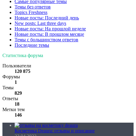
Самые популярные темы
Темы без ответов
Topics Freshness
Новые посты: Последний день
New posts: Last three days
Новые посты: На прошлой неделе
Новые посты: В прошлом месяце
Темы с большинством ответов
Последние темы
Статистика форума
Пользователи
120 875
Форумы
1
Темы
829
Ответы
18
Метки тем
146
Косметика Deaura: отзывы и описание