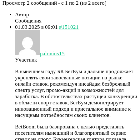
Просмотр 2 сообщений - с 1 по 2 (из 2 всего)
Автор
Сообщения
01.03.2025 в 09:01
#151021
palonius15
Участник
В нынешнем году БК БетБум и дальше продолжает
укреплять свои завоеванные позиции на рынке
онлайн ставок, рекомендуя инсайдам безбрежный
спектр услуг, промо-акций и возможностей для
заработка. В обстоятельствах растущей конкуренции
в области спорт ставок, БетБум демонстрирует
инновационный подход и пристальное внимание к
насущным потребностям своих клиентов.
BetBoom была базирована с целью представить
посетителям нынешний и благоприятный сервис
ставок на спорт. Букмекерская контора показала