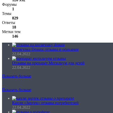
Форумы
1
Темы
829
Ответы
18
Метки тем
146
Косметика Deaura: отзывы и описание
22.04.2022
Отзывы на препарат Мотилиум для детей
22.04.2022
Показать больше
Показать больше
Капли «Зиртек» отзывы потребителей
22.04.2022