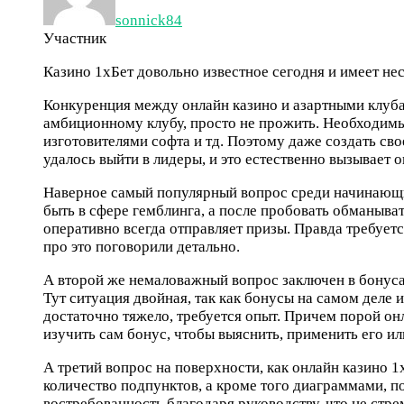
sonnick84
Участник
Казино 1хБет довольно известное сегодня и имеет не
Конкуренция между онлайн казино и азартными клубам
амбиционному клубу, просто не прожить. Необходимы
изготовителями софта и тд. Поэтому даже создать сво
удалось выйти в лидеры, и это естественно вызывает 
Наверное самый популярный вопрос среди начинающих
быть в сфере гемблинга, а после пробовать обманыват
оперативно всегда отправляет призы. Правда требует
про это поговорили детально.
А второй же немаловажный вопрос заключен в бонуса
Тут ситуация двойная, так как бонусы на самом деле 
достаточно тяжело, требуется опыт. Причем порой он
изучить сам бонус, чтобы выяснить, применить его и
А третий вопрос на поверхности, как онлайн казино 
количество подпунктов, а кроме того диаграммами, 
востребованность благодаря руководству, что не стре