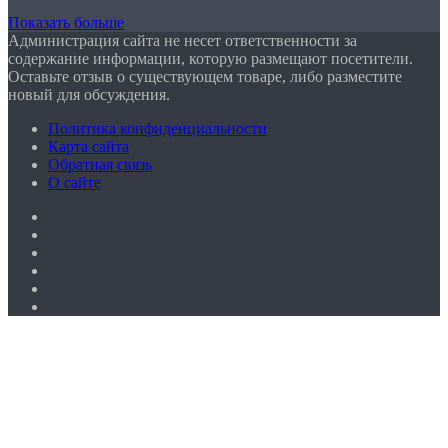
Показать больше
Администрация сайта не несет ответственности за
содержание информации, которую размещают посетители.
Оставьте отзыв о существующем товаре, либо разместите
новый для обсуждения.
Политика конфиденциальности
Карта сайта
Обратная связь
О сайте
Facebook
Twitter
YouTube
vk.com
Одноклассники
Telegram
Кнопка
«Наверх»