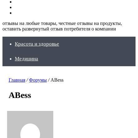
Искать
Switch
skin
Войти
отзывы на любые товары, честные отзывы на продукты,
оставить развернутый отзыв потребителя о компании
Красота и здоровье
Медицина
Главная
/
Форумы
/
ABess
ABess